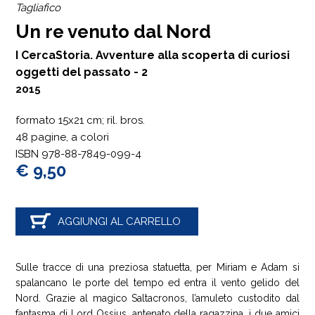
Tagliafico
Un re venuto dal Nord
I CercaStoria. Avventure alla scoperta di curiosi
oggetti del passato - 2
2015
formato 15x21 cm; ril. bros.
48 pagine, a colori
ISBN 978-88-7849-099-4
€ 9,50
AGGIUNGI AL CARRELLO
Sulle tracce di una preziosa statuetta, per Miriam e Adam si
spalancano le porte del tempo ed entra il vento gelido del
Nord. Grazie al magico Saltacronos, l’amuleto custodito dal
fantasma di Lord Ossius, antenato della ragazzina, i due amici