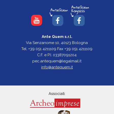
Ante Quem s.r.l.
Via Senzanome 10, 40123 Bologna
Tel. +39 051 4211109 Fax +39 051 4211109
C.F. e P.I. 03387091204
pec.antequem@legalmail.it
info@antequem.it
Associati: