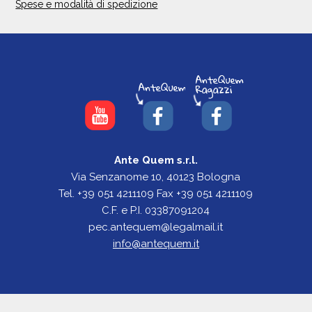
Spese e modalità di spedizione
Ante Quem s.r.l.
Via Senzanome 10, 40123 Bologna
Tel. +39 051 4211109 Fax +39 051 4211109
C.F. e P.I. 03387091204
pec.antequem@legalmail.it
info@antequem.it