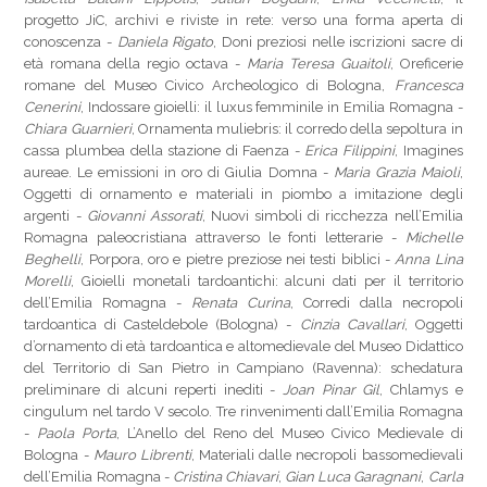
progetto JiC, archivi e riviste in rete: verso una forma aperta di
conoscenza -
Daniela Rigato
, Doni preziosi nelle iscrizioni sacre di
età romana della regio octava -
Maria Teresa Guaitoli
, Oreficerie
romane del Museo Civico Archeologico di Bologna,
Francesca
Cenerini
, Indossare gioielli: il luxus femminile in Emilia Romagna -
Chiara Guarnieri
, Ornamenta muliebris: il corredo della sepoltura in
cassa plumbea della stazione di Faenza -
Erica Filippini
, Imagines
aureae. Le emissioni in oro di Giulia Domna -
Maria Grazia Maioli
,
Oggetti di ornamento e materiali in piombo a imitazione degli
argenti -
Giovanni Assorati
, Nuovi simboli di ricchezza nell’Emilia
Romagna paleocristiana attraverso le fonti letterarie -
Michelle
Beghelli
, Porpora, oro e pietre preziose nei testi biblici -
Anna Lina
Morelli
, Gioielli monetali tardoantichi: alcuni dati per il territorio
dell’Emilia Romagna -
Renata Curina
, Corredi dalla necropoli
tardoantica di Casteldebole (Bologna) -
Cinzia Cavallari
, Oggetti
d’ornamento di età tardoantica e altomedievale del Museo Didattico
del Territorio di San Pietro in Campiano (Ravenna): schedatura
preliminare di alcuni reperti inediti -
Joan Pinar Gil
, Chlamys e
cingulum nel tardo V secolo. Tre rinvenimenti dall’Emilia Romagna
-
Paola Porta
, L’Anello del Reno del Museo Civico Medievale di
Bologna -
Mauro Librenti
, Materiali dalle necropoli bassomedievali
dell’Emilia Romagna -
Cristina Chiavari
,
Gian Luca Garagnani
,
Carla