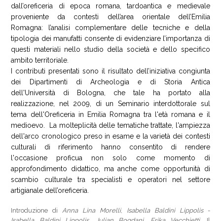
dall’oreficeria di epoca romana, tardoantica e medievale
proveniente da contesti dell’area orientale dell’Emilia
Romagna: l’analisi complementare delle tecniche e della
tipologia dei manufatti consente di evidenziare l’importanza di
questi materiali nello studio della società e dello specifico
ambito territoriale.
I contributi presentati sono il risultato dell’iniziativa congiunta
dei Dipartimenti di Archeologia e di Storia Antica
dell'Università di Bologna, che tale ha portato alla
realizzazione, nel 2009, di un Seminario interdottorale sul
tema dell'Oreficeria in Emilia Romagna tra l'età romana e il
medioevo. La molteplicità delle tematiche trattate, l'ampiezza
dell'arco cronologico preso in esame e la varietà dei contesti
culturali di riferimento hanno consentito di rendere
l'occasione proficua non solo come momento di
approfondimento didattico, ma anche come opportunità di
scambio culturale tra specialisti e operatori nel settore
artigianale dell’oreficeria.
Introduzione di
Anna Lina Morelli
,
Isabella Baldini Lippolis
-
Isabella Baldini Lippolis
,
Julian Bogdani
,
Erika Vecchietti
, Il