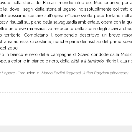
 avuto nella storia dei Balcani meridionali e del Mediterraneo, per a
tibile, dove i segni della storia si legano indissolubilmente coi tra
tto possiamo contare sull'opera efficace svolta poco lontano nell'
cativi risultati sul piano della salvaguardia ambientale, opera con la 
re un breve ma esaustivo resoconto della storia degli scavi archeolog
uo territorio. Completano il compendio descrittivo un breve resoc
ull'area ad essa circostante, nonché parte dei risultati del primo
sur
e del 2000.
chivio in bianco e nero delle Campagne di Scavo condotte dalla Missi
ppe, a colori e in bianco e nero, della
città e il territorio
, riferibili all
e Lepore -
Traduzioni di
Marco Podini (inglese), Julian Bogdani (albanese)