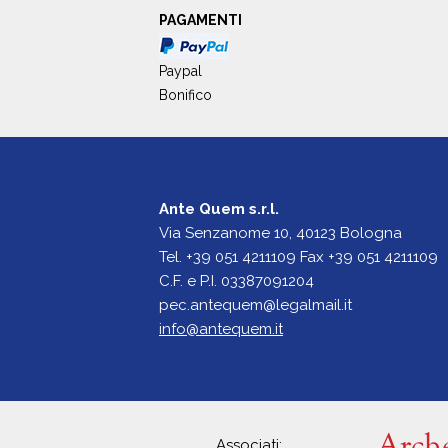
PAGAMENTI
Paypal
Bonifico
Ante Quem s.r.l.
Via Senzanome 10, 40123 Bologna
Tel. +39 051 4211109 Fax +39 051 4211109
C.F. e P.I. 03387091204
pec.antequem@legalmail.it
info@antequem.it
Associati: