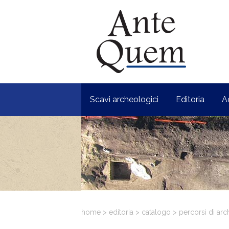
Scavi archeologici
Editoria
A
home
>
editoria
>
catalogo
>
percorsi di ar