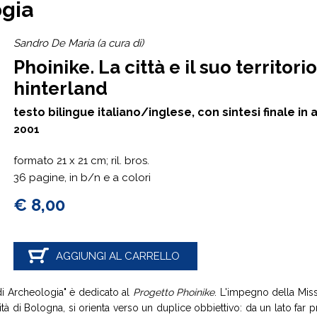
ogia
Sandro De Maria (a cura di)
Phoinike. La città e il suo territor
hinterland
testo bilingue italiano/inglese, con sintesi finale in
2001
formato 21 x 21 cm; ril. bros.
36 pagine, in b/n e a colori
€ 8,00
AGGIUNGI AL CARRELLO
di Archeologia" è dedicato al
Progetto Phoinike
. L'impegno della Miss
ità di Bologna, si orienta verso un duplice obbiettivo: da un lato fa