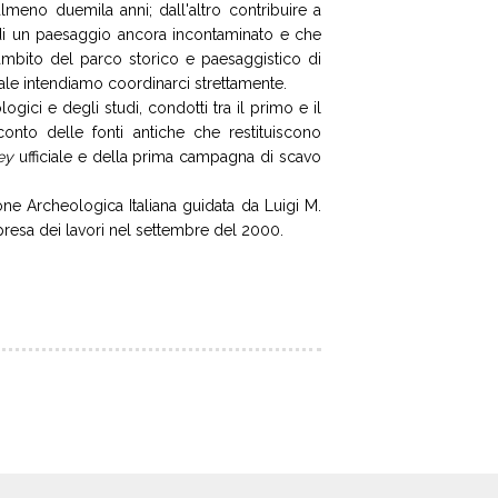
lmeno duemila anni; dall'altro contribuire a
tti di un paesaggio ancora incontaminato e che
ambito del parco storico e paesaggistico di
quale intendiamo coordinarci strettamente.
ici e degli studi, condotti tra il primo e il
onto delle fonti antiche che restituiscono
vey
ufficiale e della prima campagna di scavo
one Archeologica Italiana guidata da Luigi M.
a ripresa dei lavori nel settembre del 2000.