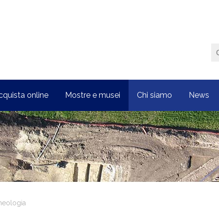
cquista online
Mostre e musei
Chi siamo
News
cheologia