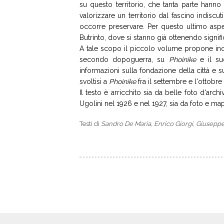
su questo territorio, che tanta parte hanno
valorizzare un territorio dal fascino indiscu
occorre preservare. Per questo ultimo aspe
Butrinto, dove si stanno già ottenendo signifi
A tale scopo il piccolo volume propone inolt
secondo dopoguerra, su
Phoinike
e il s
informazioni sulla fondazione della città e s
svoltisi a
Phoinike
fra il settembre e l'ottobr
Il testo è arricchito sia da belle foto d'ar
Ugolini nel 1926 e nel 1927, sia da foto e ma
Testi di
Sandro De Maria, Enrico Giorgi, Giusepp