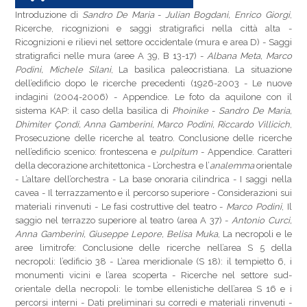
Introduzione di
Sandro De Maria
-
Julian Bogdani, Enrico Giorgi
,
Ricerche, ricognizioni e saggi stratigrafici nella città alta -
Ricognizioni e rilievi nel settore occidentale (mura e area D) - Saggi
stratigrafici nelle mura (aree A 39, B 13-17) -
Albana Meta, Marco
Podini, Michele Silani
, La basilica paleocristiana. La situazione
dell’edificio dopo le ricerche precedenti (1926-2003 - Le nuove
indagini (2004-2006) - Appendice. Le foto da aquilone con il
sistema KAP: il caso della basilica di
Phoinike
-
Sandro De Maria,
Dhimiter Çondi, Anna Gamberini, Marco Podini, Riccardo Villicich
,
Prosecuzione delle ricerche al teatro. Conclusione delle ricerche
nell’edificio scenico: frontescena e
pulpitum
- Appendice. Caratteri
della decorazione architettonica - L’orchestra e l’
analemma
orientale
- L’altare dell’orchestra - La base onoraria cilindrica - I saggi nella
cavea - Il terrazzamento e il percorso superiore - Considerazioni sui
materiali rinvenuti - Le fasi costruttive del teatro -
Marco Podini
, Il
saggio nel terrazzo superiore al teatro (area A 37) -
Antonio Curci,
Anna Gamberini, Giuseppe Lepore, Belisa Muka
, La necropoli e le
aree limitrofe: Conclusione delle ricerche nell’area S 5 della
necropoli: l’edificio 38 - L’area meridionale (S 18): il tempietto 6, i
monumenti vicini e l’area scoperta - Ricerche nel settore sud-
orientale della necropoli: le tombe ellenistiche dell’area S 16 e i
percorsi interni - Dati preliminari su corredi e materiali rinvenuti -