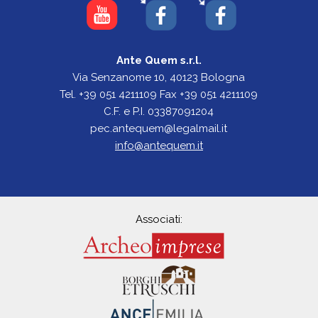
Ante Quem s.r.l.
Via Senzanome 10, 40123 Bologna
Tel. +39 051 4211109 Fax +39 051 4211109
C.F. e P.I. 03387091204
pec.antequem@legalmail.it
info@antequem.it
Associati: