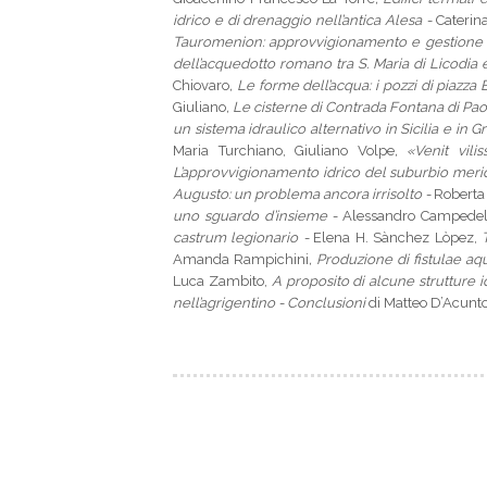
idrico e di drenaggio nell’antica Alesa -
Caterin
Tauromenion
: approvvigionamento e gestione d
dell’acquedotto romano tra S. Maria di Licodia
Chiovaro
, Le forme dell’acqua: i pozzi di piazz
Giuliano
, Le cisterne di Contrada Fontana di Pao
un sistema idraulico alternativo in Sicilia e in G
Maria Turchiano, Giuliano Volpe
, «
Venit vil
L’approvvigionamento idrico del suburbio meridi
Augusto: un problema ancora irrisolto -
Roberta 
uno sguardo d’insieme -
Alessandro Campedel
castrum
legionario -
Elena H. Sànchez Lòpez,
T
Amanda Rampichini
, Produzione di
fistulae aq
Luca Zambito,
A proposito di alcune strutture id
nell’agrigentino - Conclusioni
di Matteo D’Acunt