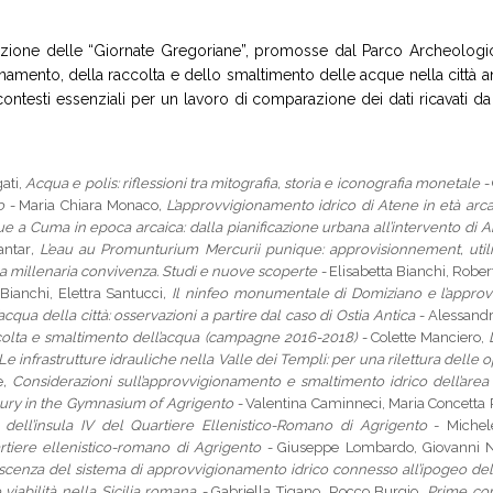
Edizione delle “Giornate Gregoriane”, promosse dal Parco Archeologi
amento, della raccolta e dello smaltimento delle acque nella città ant
testi essenziali per un lavoro di comparazione dei dati ricavati da
ati,
Acqua e
polis
: riflessioni tra mitografia, storia e iconografia monetale -
o -
Maria Chiara Monaco
, L’approvvigionamento idrico di Atene in età arcai
ue a Cuma in epoca arcaica: dalla pianificazione urbana all’intervento di 
antar
,
L’eau au Promunturium Mercurii punique: approvisionnement, utili
una millenaria convivenza. Studi e nuove scoperte -
Elisabetta Bianchi, Robe
 Bianchi, Elettra Santucci
, Il ninfeo monumentale di Domiziano e l’approv
’acqua della città: osservazioni a partire dal caso di Ostia Antica -
Alessandr
ccolta e smaltimento dell’acqua (campagne 2016-2018) -
Colette Manciero,
L
 Le infrastrutture idrauliche nella Valle dei Templi: per una rilettura delle
e
, Considerazioni sull’approvvigionamento e smaltimento idrico dell’area
xury in the Gymnasium of Agrigento -
Valentina Caminneci, Maria Concetta 
dell’
insula
IV del Quartiere Ellenistico-Romano di Agrigento
- Michel
tiere ellenistico-romano di Agrigento -
Giuseppe Lombardo, Giovanni Not
oscenza del sistema di approvvigionamento idrico connesso all’ipogeo de
e viabilità nella Sicilia romana -
Gabriella Tigano, Rocco Burgio
, Prime co