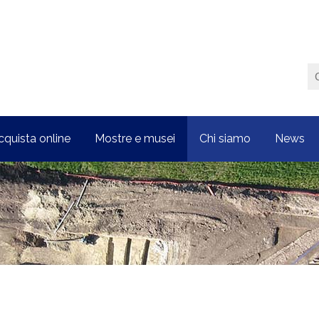
cquista online
Mostre e musei
Chi siamo
News