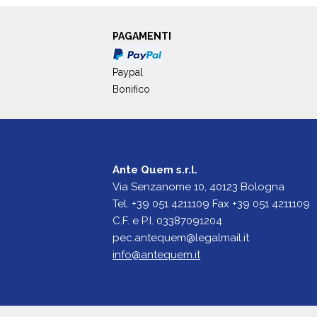
PAGAMENTI
Paypal
Bonifico
Ante Quem s.r.l.
Via Senzanome 10, 40123 Bologna
Tel. +39 051 4211109 Fax +39 051 4211109
C.F. e P.I. 03387091204
pec.antequem@legalmail.it
info@antequem.it