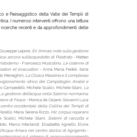
co e Paesaggistico della Valle dei Templi di
ica. I numerosi interventi offrono una lettura
 ricerche recenti e da approfondimenti delle
Giuseppe Lepore,
En lìmnais
: note sulla gestione
ca: ancora sull’acquedotto di Pisistrato -
Matteo
Aristodemo -
Francesco Muscolino,
Le cisterne di
sation et évacuation -
Anna Maria Fedeli
,
Ilaria
rto Meneghini,
La Cloaca Massima e il complesso
vigionamento idrico del Campidoglio. Analisi e
o Campedelli, Michele Scalici, Michele Silani,
La
a gestione dell’acqua nella Salerno normanna:
 opere di Feace -
Monica de Cesare, Giovanni Luca
 centro-occidentale della Collina dei Templi di
Parello, Maria Serena Rizzo
, Hic corpus reparans
e Scalici, Michele Silani
, Sistemi di raccolta e
o, Marco Interlandi, Elisabetta Agnello, Elvira
ll’Acqua Amara nel centro storico di Agrigento
-
nsiderazioni sul sistema di approvvigionamento