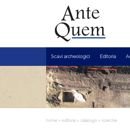
Scavi archeologici
Editoria
A
home
>
editoria
>
catalogo
>
ricerche