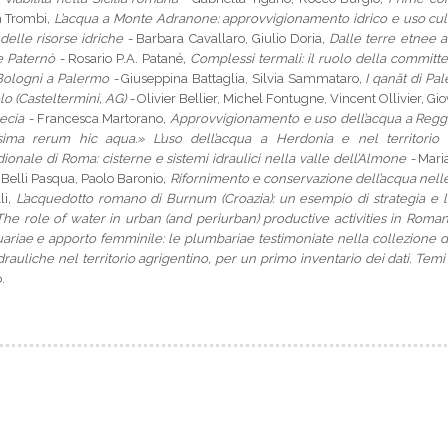
a Trombi
, L’acqua a Monte Adranone: approvvigionamento idrico e uso cul
elle risorse idriche -
Barbara Cavallaro, Giulio Doria
, Dalle terre etnee a
 e Paternò -
Rosario P.A. Patané
, Complessi termali: il ruolo della committe
a Bologni a Palermo -
Giuseppina Battaglia, Silvia Sammataro
, I
qan
ā
t
di Pal
lo (Casteltermini, AG) -
Olivier Bellier, Michel Fontugne, Vincent Ollivier, G
recia -
Francesca Martorano
, Approvvigionamento e uso dell’acqua a Reggi
issima rerum hic aqua
.» L’uso dell’acqua a
Herdonia
e nel territorio
onale di Roma: cisterne e sistemi idraulici nella valle dell’Almone -
Maria
Belli Pasqua, Paolo Baronio
, Rifornimento e conservazione dell’acqua nelle c
li
, L’acquedotto romano di
Burnum
(Croazia): un esempio di strategia e lo
he role of water in urban (and periurban) productive activities in Roman 
uariae
e apporto femminile: le
plumbariae
testimoniate nella collezione d
rauliche nel territorio agrigentino, per un primo inventario dei dati. Temi 
o.