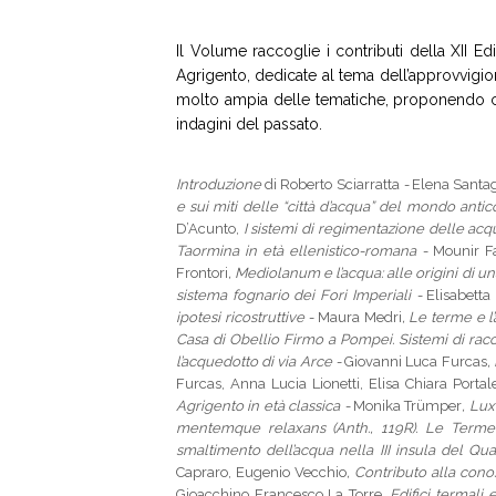
Il Volume raccoglie i contributi della XII 
Agrigento, dedicate al tema dell’approvvigion
molto ampia delle tematiche, proponendo con
indagini del passato.
Introduzione
di Roberto Sciarratta
-
Elena Santag
e sui miti delle “città d’acqua” del mondo antic
D’Acunto,
I sistemi di regimentazione delle acq
Taormina in età ellenistico-romana -
Mounir F
Frontori
, Mediolanum
e l’acqua: alle origini di 
sistema fognario dei Fori Imperiali -
Elisabetta
ipotesi ricostruttive -
Maura Medri
, Le terme e l
Casa di Obellio Firmo a Pompei. Sistemi di ra
l’acquedotto di via Arce -
Giovanni Luca Furcas
,
Furcas, Anna Lucia Lionetti, Elisa Chiara Portal
Agrigento in età classica -
Monika Trümper
, Lu
mentemque relaxans
(Anth., 119R). Le Terme 
smaltimento dell’acqua nella III
insula
del Quar
Capraro, Eugenio Vecchio
, Contributo alla con
Gioacchino Francesco La Torre
, Edifici termali 