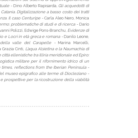
tuale -
Dino Alberto Rapisarda
, Gli acquedotti di
 Catania. Digitalizzazione a basso costo dei tratti
nza. Il caso Centuripe -
Carla Aleo Nero, Monica
ermo: problematiche di studi e di ricerca -
Dario
iovanni Polizzi, Edwige Pons-Branchu,
Evidenze di
o e Locri in età greca e romana -
Danilo Leone,
 della valle del Carapelle -
Marina Marcelli
,
 Grazia Cinti
, L’
aqua Alsietina
e la
Naumachia
di
ittà ellenistiche tra Illiria meridionale ed Epiro:
gistica militare per il rifornimento idrico di un
times, reflections from the Iberian Peninsula -
el museo epigrafico alle terme di Diocleziano -
e prospettive per la ricostruzione della viabilità