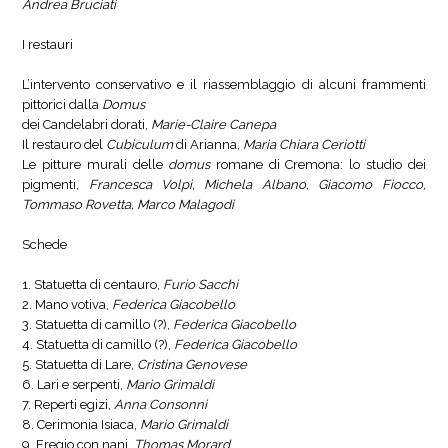
Andrea Bruciati
I restauri
L’intervento conservativo e il riassemblaggio di alcuni frammenti
pittorici dalla
Domus
dei Candelabri dorati,
Marie-Claire Canepa
Il restauro del
Cubiculum
di Arianna,
Maria Chiara Ceriotti
Le pitture murali delle
domus
romane di Cremona: lo studio dei
pigmenti,
Francesca Volpi, Michela Albano, Giacomo Fiocco,
Tommaso Rovetta, Marco Malagodi
Schede
1. Statuetta di centauro,
Furio Sacchi
2. Mano votiva,
Federica Giacobello
3. Statuetta di camillo (?),
Federica Giacobello
4. Statuetta di camillo (?),
Federica Giacobello
5. Statuetta di Lare,
Cristina Genovese
6. Lari e serpenti,
Mario Grimaldi
7. Reperti egizi,
Anna Consonni
8. Cerimonia Isiaca,
Mario Grimaldi
9. Fregio con nani,
Thomas Morard