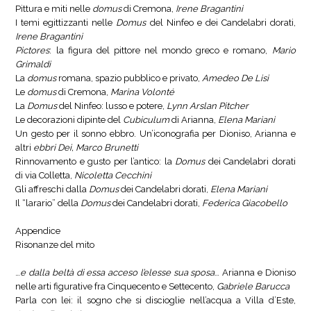
Pittura e miti nelle
domus
di Cremona,
Irene Bragantini
I temi egittizzanti nelle
Domus
del Ninfeo e dei Candelabri dorati,
Irene Bragantini
Pictores
: la figura del pittore nel mondo greco e romano,
Mario
Grimaldi
La
domus
romana, spazio pubblico e privato,
Amedeo De Lisi
Le
domus
di Cremona,
Marina Volonté
La
Domus
del Ninfeo: lusso e potere,
Lynn Arslan Pitcher
Le decorazioni dipinte del
Cubiculum
di Arianna,
Elena Mariani
Un gesto per il sonno ebbro. Un’iconografia per Dioniso, Arianna e
altri
ebbri Dei, Marco Brunetti
Rinnovamento e gusto per l’antico: la
Domus
dei Candelabri dorati
di via Colletta,
Nicoletta Cecchini
Gli affreschi dalla
Domus
dei Candelabri dorati,
Elena Mariani
Il “larario” della
Domus
dei Candelabri dorati,
Federica Giacobello
Appendice
Risonanze del mito
…
e dalla beltà di essa acceso l’elesse sua sposa
… Arianna e Dioniso
nelle arti figurative fra Cinquecento e Settecento,
Gabriele Barucca
Parla con lei: il sogno che si discioglie nell’acqua a Villa d’Este,