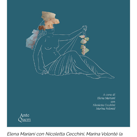
Elena Mariani con Nicoletta Cecchini, Marina Volonté (a