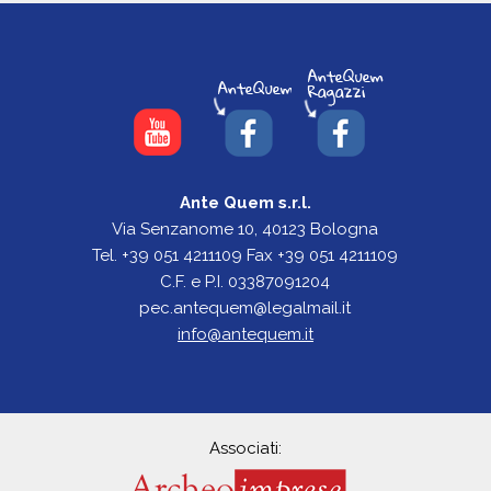
Ante Quem s.r.l.
Via Senzanome 10, 40123 Bologna
Tel. +39 051 4211109 Fax +39 051 4211109
C.F. e P.I. 03387091204
pec.antequem@legalmail.it
info@antequem.it
Associati: