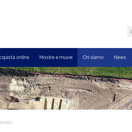
cquista online
Mostre e musei
Chi siamo
News
arrello