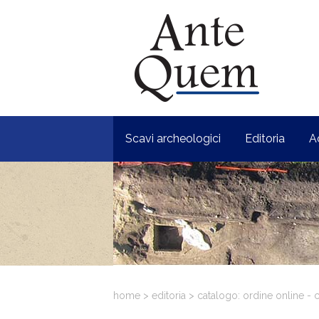
Scavi archeologici
Editoria
A
home
>
editoria
>
catalogo: ordine online - c