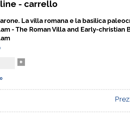
ine - carrello
rone. La villa romana e la basilica paleocr
lam - The Roman Villa and Early-christian B
lam
0
+
00
Prez