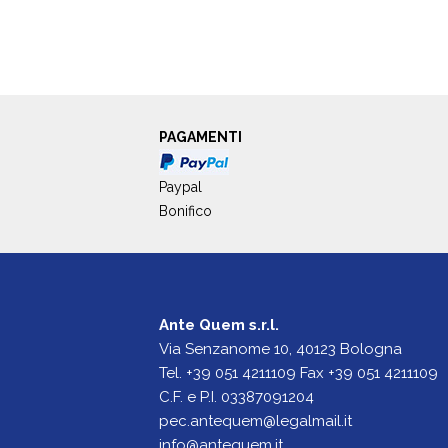
PAGAMENTI
Paypal
Bonifico
Ante Quem s.r.l.
Via Senzanome 10, 40123 Bologna
Tel. +39 051 4211109 Fax +39 051 4211109
C.F. e P.I. 03387091204
pec.antequem@legalmail.it
info@antequem.it