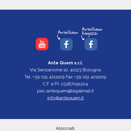
Ante Quem s.r.l.
Via Senzanome 10, 40123 Bologna
Tel. +39 051 4211109 Fax +39 051 4211109
C.F. e P.I. 03387091204
pec.antequem@legalmail.it
info@antequem.it
Associati: