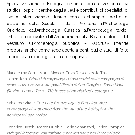
Specializzazione di Bologna, lezioni e conferenze tenute da
studiosi ospiti, ricerche degli allievi e contributi di specialisti di
livello internazionale. Tenuto conto dell’ampio spettro di
discipline della Scuola – dalla Preistoria all’Archeologia
Orientale, dall’Archeologia Classica all’Archeologia tardo-
antica e medievale, dall'Archeometria alla Bioarcheologia, dal
Restauro all'Archeologia pubblica – «Ocnus» intende
proporsi anche come sede aperta a contributi e studi di forte
impronta antropologica e interdisciplinare.
Marialetizia Carra, Marta Modolo, Enzo Rizzo, Ursula Thun
Hohenstein,
Primi dati carpologici planimetrici dalla campagna di
scavo 2022 presso il sito palafitticolo di San Giorgio e Santa Maria
(Revine-Lago e Tarzo, TV): tracce alimentari ed ecologiche
Salvatore Vitale,
The Late Bronze Age to Early Iron Age
chronological sequence from the site of the Asklupis in the
northeast Koan region
Federica Boschi, Marco Dubbini, Ilaria Venanzoni, Enrico Zampieri,
Indagini integrate, valutazione e prevenzione per l’archeologia