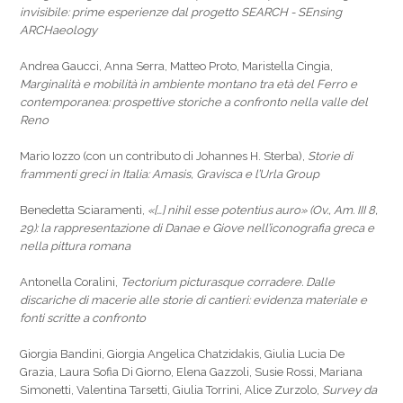
invisibile: prime esperienze dal progetto SEARCH - SEnsing
ARCHaeology
Andrea Gaucci, Anna Serra, Matteo Proto, Maristella Cingia,
Marginalità e mobilità in ambiente montano tra età del Ferro e
contemporanea: prospettive storiche a confronto nella valle del
Reno
Mario Iozzo (con un contributo di Johannes H. Sterba),
Storie di
frammenti greci in Italia: Amasis, Gravisca e l’Urla Group
Benedetta Sciaramenti,
«[…] nihil esse potentius auro» (Ov., Am. III 8,
29): la rappresentazione di Danae e Giove nell’iconografia greca e
nella pittura romana
Antonella Coralini,
Tectorium picturasque corradere. Dalle
discariche di macerie alle storie di cantieri: evidenza materiale e
fonti scritte a confronto
Giorgia Bandini, Giorgia Angelica Chatzidakis, Giulia Lucia De
Grazia, Laura Sofia Di Giorno, Elena Gazzoli, Susie Rossi, Mariana
Simonetti, Valentina Tarsetti, Giulia Torrini, Alice Zurzolo,
Survey da