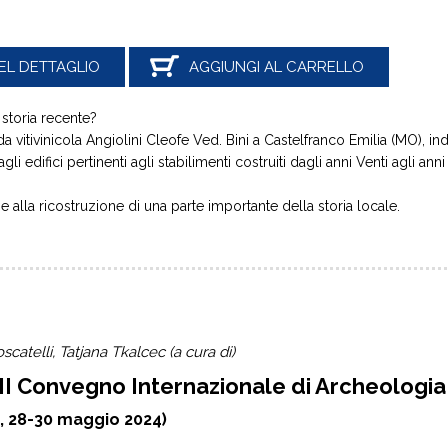
EL DETTAGLIO
AGGIUNGI AL CARRELLO
storia recente?
 vitivinicola Angiolini Cleofe Ved. Bini a Castelfranco Emilia (MO), in
i agli edifici pertinenti agli stabilimenti costruiti dagli anni Venti agli
o e alla ricostruzione di una parte importante della storia locale.
atelli, Tatjana Tkalcec (a cura di)
l II Convegno Internazionale di Archeolog
, 28-30 maggio 2024)