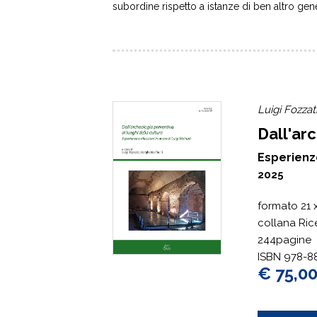
subordine rispetto a istanze di ben altro gen
Luigi Fozzati
Dall'arc
Esperienze
2025
formato
21 
collana Ric
244pagine
ISBN 978-8
€ 75,0