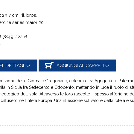
x 29,7
cm; ril. bros.
erche series maior 20
8-7849-222-6
0
EL DETTAGLIO
AGGIUNGI AL CARRELLO
 edizione delle Giornate Gregoriane, celebrate tra Agrigento e Palermo 
tà in Sicilia tra Settecento e Ottocento, mettendo in luce il ruolo di s
eologico dell’isola. Attraverso le loro raccolte – spesso all’origine de
i diffusero nell’intera Europa. Una riflessione sul valore della tutela e s