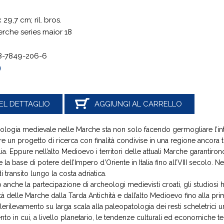
x 29,7
cm; ril. bros.
erche series maior 18
8-7849-206-6
0
EL DETTAGLIO
AGGIUNGI AL CARRELLO
ologia medievale nelle Marche sta non solo facendo germogliare l’in
ire un progetto di ricerca con finalità condivise in una regione ancor
lia. Eppure nell’alto Medioevo i territori delle attuali Marche garantiro
 base di potere dell’Impero d’Oriente in Italia fino all’VIII secolo. Nel
transito lungo la costa adriatica.
nche la partecipazione di archeologi medievisti croati, gli studios
à delle Marche dalla Tarda Antichità e dall’alto Medioevo fino alla pr
elerilevamento su larga scala alla paleopatologia dei resti scheletrici
to in cui, a livello planetario, le tendenze culturali ed economiche