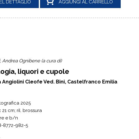
EL DETTAGLIO
AGGIUNGI AL CARRELLO
, Andrea Ognibene (a cura di)
ogia, liquori e cupole
a Angiolini Cleofe Ved. Bini, Castelfranco Emilia
itografica 2025
 21 cm; ril. brossura
ore e b/n
8-8772-982-5
0