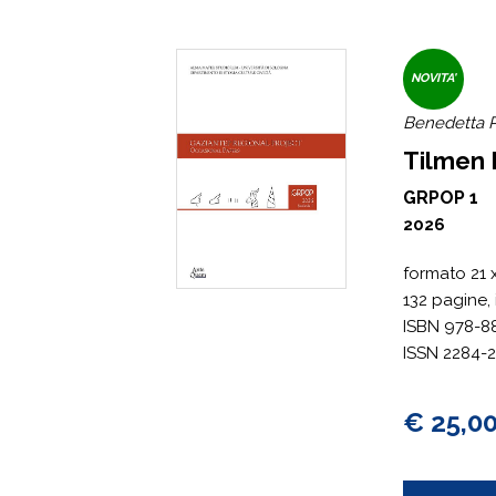
NOVITA'
Benedetta P
Tilmen 
GRPOP 1
2026
formato 21 x
132 pagine, 
ISBN 978-8
ISSN 2284-
€ 25,0