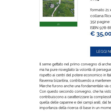
formato
21 
collana Ric
352 pagine
ISBN 978-8
€ 35,0
LEGGI N
Il seme gettato nel primo convegno di arche
ma ha pure risvegliato la volontà di persegu
rispetto ai centri del potere economico in Ita
Ravenna bizantina, contribuendo a mantenere la
Marche furono anche una fondamentale via di 
Con questo secondo convegno, che ha visto a
contribuiscono a caratterizzare la complessit
quella delle capanne e dei campi arati, dal t
importanza della ricerca di base in un momen