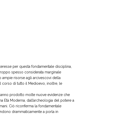
teresse per questa fondamentale disciplina,
a troppo spesso considerata marginale
no ampie risorse agli arcivescovi della
 corso di tutto il Medioevo, inoltre, le
i hanno prodotto molte nuove evidenze che
ima Età Moderna, dall’archeologia del potere a
 umani. Ciò riconferma la fondamentale
 tendono drammaticamente a porla in