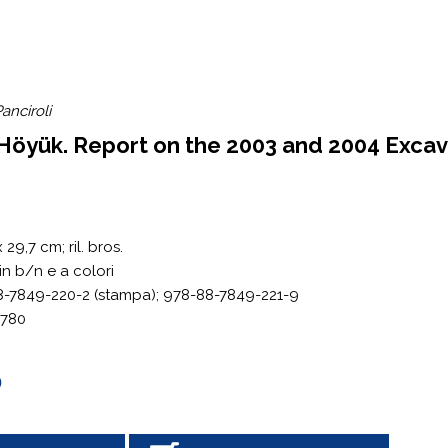
anciroli
Höyük. Report on the 2003 and 2004 Excava
 29,7 cm; ril. bros.
in b/n e a colori
8-7849-220-2 (stampa); 978-88-7849-221-9
2780
0