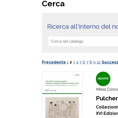
Cerca
Ricerca all'interno del n
Precedente
1
2
3
4
5
6
7
8
9
10
Success
NOVITA'
Maria Concet
Pulcher
Collezioni
XVI Edizi