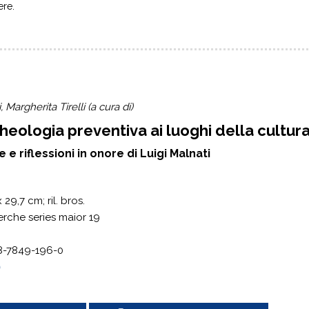
ere.
, Margherita Tirelli (a cura di)
heologia preventiva ai luoghi della cultur
 e riflessioni in onore di Luigi Malnati
x 29,7
cm; ril. bros.
erche series maior 19
8-7849-196-0
0