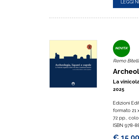
LEGGI N
NOVITA'
Remo Bitelli
Archeol
La vinicol
2025
Edizioni Ed
formato 21 x
72 pp., col
ISBN 978-8
€ 15,0