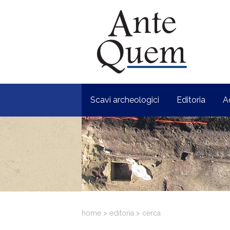
Scavi archeologici
Editoria
A
home
>
editoria
>
cerca