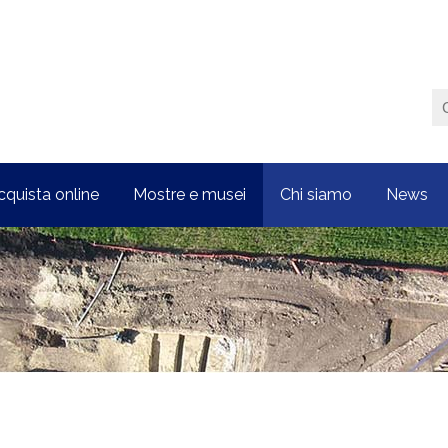
cquista online
Mostre e musei
Chi siamo
News